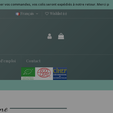
os commandes, vos colis seront expédiés à notre retour. Merci pour vo
Français
Wishlist (
0
)
 d'emploi
Contact
gne