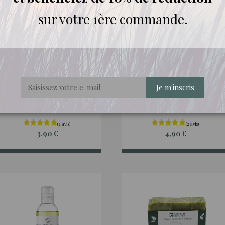
sur votre 1ère commande.
Huiles essentielles d'ailleurs
Hydrolats du domaine
Je m'inscris
Huile essentielle de
Hydrolat de Camomille
Basilic tropical bio
Noble bio
3,90 €
4,90 €