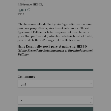
Référence
HEBIG5
4,90 €
TTC
L'huile essentielle de Petitgrain Bigaradier est connue
pour ses propriétés apaisantes et relaxantes. Elle est
(1 avis)
également l'alliée parfaite des peaux et des cheveux
gras. Son parfum est particulier, à la fois boisé et fruité,
proche de la fleur d'oranger, il éveille les sens.
Huile Essentielle 100% pure et naturelle, HEBBD
(
Huile Essentielle Botaniquement et Biochimiquement
Définie
).
Contenance