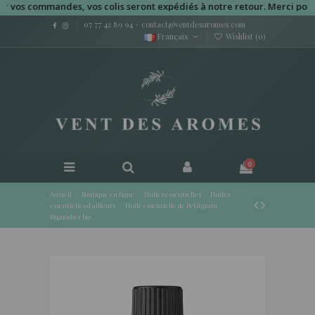
s commandes, vos colis seront expédiés à notre retour. Merci pour vot
07 77 42 89 94
-
contact@ventdesaromes.com
Français
Wishlist (
0
)
0
Accueil
Boutique en ligne
Huiles essentielles
Huiles
essentielles d'ailleurs
Huile essentielle de Petitgrain
Bigaradier bio