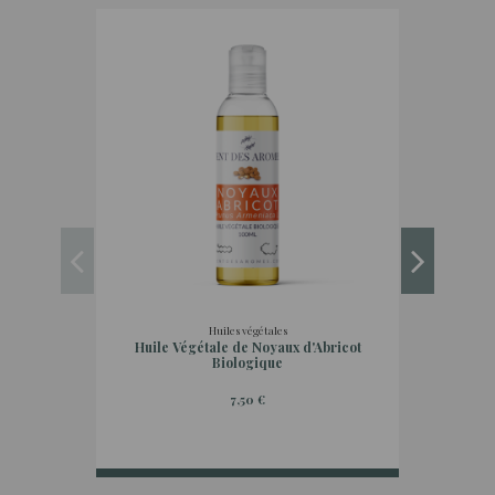
Huiles végétales
Huile Végétale de Noyaux d'Abricot
Huile
Biologique
7,50 €