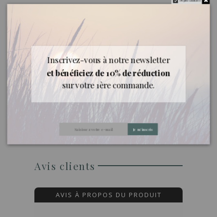
Ne plus afficher
Précautions d'emploi
Ne pas utiliser chez le nourrisson et les enfants
de moins de 3 ans. Interdite pendant la grossesse
et la période d’allaitement. Photosensibilisante.
Diffusion déconseillée.
Inscrivez-vous à notre newsletter
et bénéficiez de 10% de réduction
Qualité
sur votre 1ère commande.
Engagement : toutes nos huiles d'importation
sont rigoureusement sélectionnées pour leur
qualité et leur origine.
Je m'inscris
Avis clients
AVIS À PROPOS DU PRODUIT