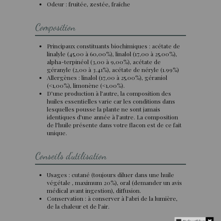
Odeur : fruitée, zestée, fraîche
Composition
Principaux constituants biochimiques :
acétate de
linalyle (45,00 à 60,00%),
linalol (17,00 à 25,00%),
alpha-terpinéol (3,00 à 9,00%), acétate de
géranyle (2,00 à 3.41%), acétate de néryle (1.99%)
Allergènes :
linalol (17,00 à 25,00%), géraniol
(<1,00%), limonène
(<1,00%).
D’une production à l’autre, la composition des
huiles essentielles varie car les conditions dans
lesquelles pousse la plante ne sont jamais
identiques d’une année à l’autre. La composition
de l’huile présente dans votre flacon est de ce fait
unique.
Conseils d'utilisation
Usages : cutané (toujours diluer dans une huile
végétale , maximum 20%), oral (demander un avis
médical avant ingestion), diffusion.
Conservation : à conserver à l’abri de la lumière,
de la chaleur et de l’air.