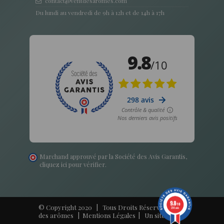
contact@ventdesaromes.com
Du lundi au vendredi de 9h à 12h et de 14h à 17h
Marchand approuvé par la Société des Avis Garantis,
cliquez ici pour vérifier
.
9.8
/10
© Copyright 2020 | Tous Droits Réservés - Vent
298 avis
des arômes |
Mentions Légales
| Un site
Harko