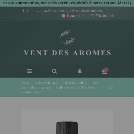
vos commandes, vos colis seront expédiés à notre retour. Merci pour v
07 77 42 89 94
-
contact@ventdesaromes.com
Français
Wishlist (
0
)
0
Accueil
Boutique en ligne
Huiles essentielles
Huiles
essentielles du domaine
Huile essentielle d'Hélichryse
des Dunes bio