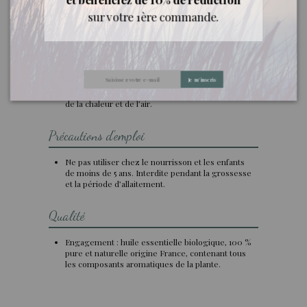
sur votre 1ère commande.
Conseils d'utilisation
Usages : cutané en massages (toujours dilué
dans une huile végétale , maximum 20%), oral
(demander un avis médical avant ingestion),
Je m'inscris
diffusion.
Conservation : à conserver à l’abri de la lumière,
de la chaleur et de l’air.
Précautions d'emploi
Ne pas utiliser chez le nourrisson et les enfants
de moins de 5 ans. Interdite pendant la grossesse
et la période d’allaitement.
Qualité
Engagement : huile essentielle biologique, 100 %
pure et naturelle origine France, contenant tous
les composants aromatiques de la plante.