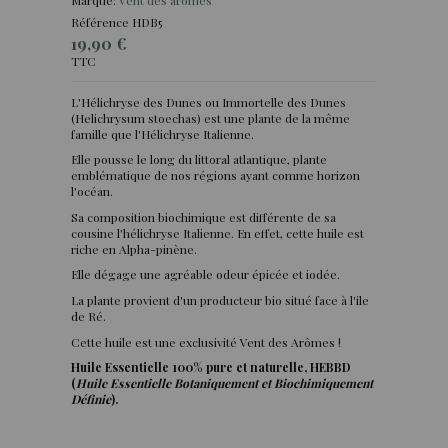
Référence
HDB5
19,90 €
TTC
L'Hélichryse des Dunes ou Immortelle des Dunes
(Helichrysum stoechas) est une plante de la même
famille que l'Hélichryse Italienne.
Elle pousse le long du littoral atlantique, plante
emblématique de nos régions ayant comme horizon
l'océan.
Sa composition biochimique est différente de sa
cousine l'hélichryse Italienne. En effet, cette huile est
riche en Alpha-pinène.
Elle dégage une agréable odeur épicée et iodée.
La plante provient d'un producteur bio situé face à l'ile
de Ré.
Cette huile est une exclusivité Vent des Arômes !
Huile Essentielle 100% pure et naturelle, HEBBD
(
Huile Essentielle Botaniquement et Biochimiquement
Définie
).