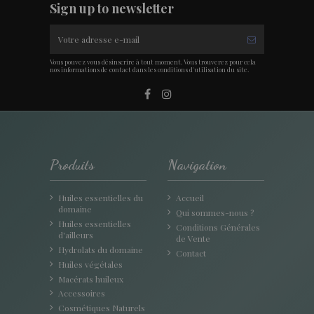
Sign up to newsletter
Vous pouvez vous désinscrire à tout moment. Vous trouverez pour cela
nos informations de contact dans les conditions d'utilisation du site.
Produits
Navigation
Huiles essentielles du
Accueil
domaine
Qui sommes-nous ?
Huiles essentielles
Conditions Générales
d'ailleurs
de Vente
Hydrolats du domaine
Contact
Huiles végétales
Macérats huileux
Accessoires
Cosmétiques Naturels