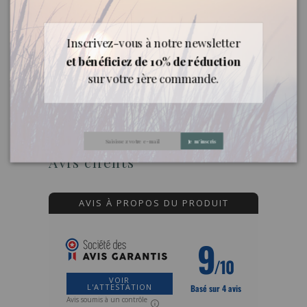
Documents joints
Inscrivez-vous à notre newsletter
Fiche Découverte
et bénéficiez de 10% de réduction
Téléchargement (1.01MB)
sur votre 1ère commande.
Fiche Sécurité
Téléchargement (1.01MB)
Je m'inscris
Avis clients
AVIS À PROPOS DU PRODUIT
9
/10
VOIR
L'ATTESTATION
Basé sur 4 avis
Avis soumis à un contrôle