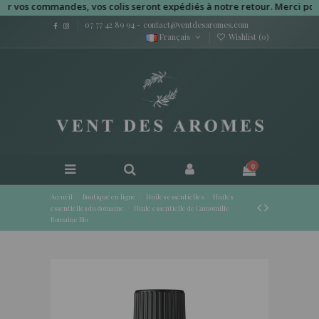
s commandes, vos colis seront expédiés à notre retour. Merci pour vot
07 77 42 89 94
-
contact@ventdesaromes.com
Français
Wishlist (
0
)
0
Accueil
Boutique en ligne
Huiles essentielles
Huiles
essentielles du domaine
Huile essentielle de Camomille
Romaine Bio