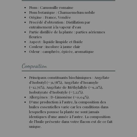
Nom : Camomille romaine
Nom botanique : Chamaemelum nobile
Origine : France, Vendée
Procédé d’obtention : Distillation par
entraînement à la vapeur d'eau
Partie distillée de la plante : parties aériennes
fleuries
Aspect : liquide limpide et fluide
Couleur : incolore à jaune clair
Odeur : camphrée, épicée, aromatique
Composition
Principaux constituants biochimiques : Angélate
d’Isobutyl (=31,78%), Angélate d’Isoamyle
(=12,76%), Angélate de Méthylallyle (=9,21%),
Isobutyrate d’Isobutyle (=7,22%).
Allergènes : D-Limonène (=0,04%).
D’une production à l’autre, la composition des
huiles essentielles varie car les conditions dans
lesquelles pousse la plante ne sont jamais
identiques d’une année à l’autre. La composition
de l’huile présente dans votre flacon est de ce fait
unique.