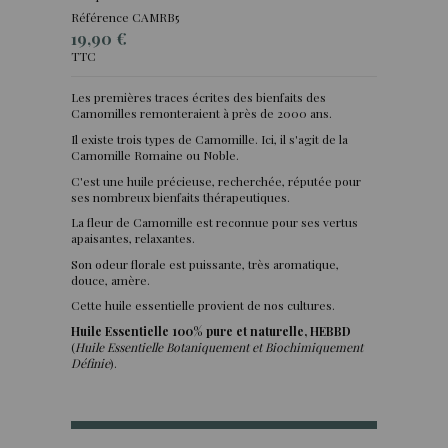
Référence
CAMRB5
19,90 €
TTC
Les premières traces écrites des bienfaits des
Camomilles remonteraient à près de 2000 ans.
(4 avis)
Il existe trois types de Camomille. Ici, il s'agit de la
Camomille Romaine ou Noble.
C'est une huile précieuse, recherchée, réputée pour
ses nombreux bienfaits thérapeutiques.
La fleur de Camomille est reconnue pour ses vertus
apaisantes, relaxantes.
Son odeur florale est puissante, très aromatique,
douce, amère.
Cette huile essentielle provient de nos cultures.
Huile Essentielle 100% pure et naturelle, HEBBD
(
Huile Essentielle Botaniquement et Biochimiquement
Définie
).