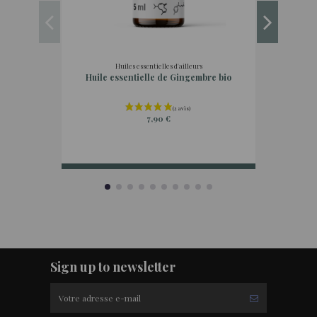
Huiles essentielles d'ailleurs
Huile essentielle de Gingembre bio
H
7,90 €
Sign up to newsletter