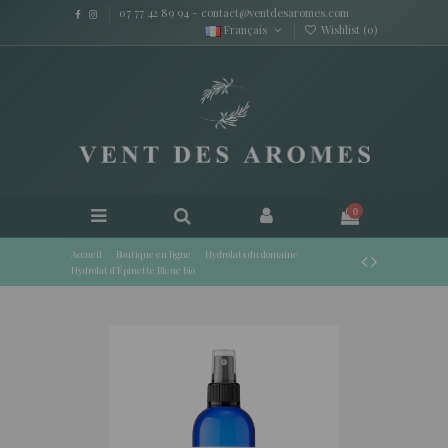
07 77 42 89 94
-
contact@ventdesaromes.com
Français
Wishlist (
0
)
0
Accueil
Boutique en ligne
Hydrolats du domaine
Hydrolat d’Épinette Bleue bio