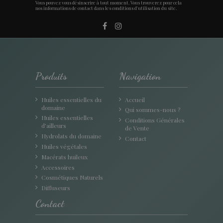
Vous pouvez vous désinscrire à tout moment. Vous trouverez pour cela
nos informations de contact dans les conditions d'utilisation du site.
Produits
Navigation
Huiles essentielles du
Accueil
domaine
Qui sommes-nous ?
Huiles essentielles
Conditions Générales
d'ailleurs
de Vente
Hydrolats du domaine
Contact
Huiles végétales
Macérats huileux
Accessoires
Cosmétiques Naturels
Diffuseurs
Contact