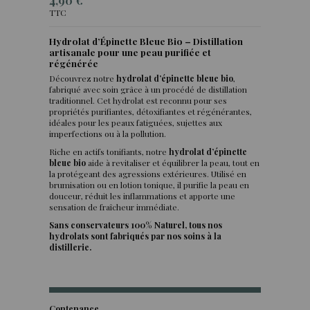
4,90 €
TTC
Hydrolat d’Épinette Bleue Bio – Distillation
artisanale pour une peau purifiée et
(3 avis)
régénérée
Découvrez notre
hydrolat d’épinette bleue bio
,
fabriqué avec soin grâce à un procédé de distillation
traditionnel. Cet hydrolat est reconnu pour ses
propriétés purifiantes, détoxifiantes et régénérantes,
idéales pour les peaux fatiguées, sujettes aux
imperfections ou à la pollution.
Riche en actifs tonifiants, notre
hydrolat d’épinette
bleue bio
aide à revitaliser et équilibrer la peau, tout en
la protégeant des agressions extérieures. Utilisé en
brumisation ou en lotion tonique, il purifie la peau en
douceur, réduit les inflammations et apporte une
sensation de fraîcheur immédiate.
Sans conservateurs 100% Naturel, tous nos
hydrolats sont fabriqués par nos soins à la
distillerie.
Contenance