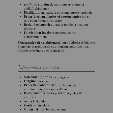
100% bio et naturel
, sans conservateurs ni
additifs chimiques
Distillation artisanale
pour une pureté optimale
Propriétés purifiantes et régénérantes
pour
une peau éclatante et saine
Réduit les imperfections
et tonifie la peau en
douceur
Fabrication locale
respectueuse de
l’environnement
Commandez dès maintenant
notre hydrolat d’épinette
bleue bio et profitez de ses bienfaits pour une peau
purifiée, régénérée et revitalisée !
Informations générales
Nom botanique :
Picea pungens
Origine :
France
Procédé d’obtention :
distillation par
entraînement à la vapeur d'eau
Partie distillée de la plante :
aiguilles &
rameaux
Aspect :
liquide
Couleur :
incolore
Odeur :
douce, boisée, unique.