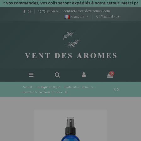
s commandes, vos colis seront expédiés à notre retour. Merci pour vot
07 77 42 89 94
-
contact@ventdesaromes.com
Français
Wishlist (
0
)
0
Accueil
Boutique en ligne
Hydrolats du domaine
Hydrolat de Romarin à Cinéole bio