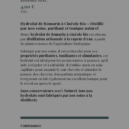
Référence
HYRC
4,90 €
TTC
Hydrolat de Romarin à Cinéole Bio – Distillé
par nos soins, purifiant et tonique naturel
(6 avis)
Notre
hydrolat de Romarin à cinéole bio
est obtenu
par
distillation artisanale à la vapeur d’eau
, à partir
de plantes issues de l’agriculture biologique.
Fabriqué par nos soins, il est recherché pour ses
propriétés purifiantes, tonifiantes et stimulantes
, cet
hydrolat est idéal pour les peaux mixtes à grasses, qu’il
aide à réguler et à rafraîchir. Il s’utilise aussi en soin
capillaire pour assainir le cuir chevelu et stimuler la
pousse des cheveux. Son parfum aromatique et
revigorant en fait également un excellent tonique pour
le réveil ou après le sport.
Sans conservateurs 100% Naturel, tous nos
hydrolats sont fabriqués par nos soins à la
distillerie.
Contenance