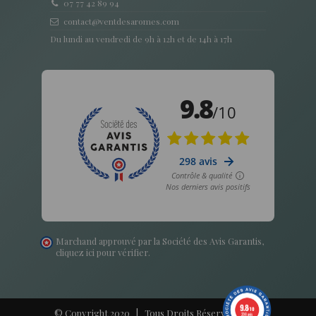
07 77 42 89 94
contact@ventdesaromes.com
Du lundi au vendredi de 9h à 12h et de 14h à 17h
Marchand approuvé par la Société des Avis Garantis,
cliquez ici pour vérifier
.
9.8
/10
© Copyright 2020 | Tous Droits Réservés - Vent
298 avis