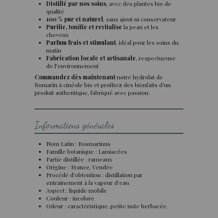
Distillé par nos soins
, avec des plantes bio de
qualité
100 % pur et naturel
, sans ajout ni conservateur
Purifie, tonifie et revitalise
la peau et les
cheveux
Parfum frais et stimulant
, idéal pour les soins du
matin
Fabrication locale et artisanale
, respectueuse
de l’environnement
Commandez dès maintenant
notre hydrolat de
Romarin à cinéole bio et profitez des bienfaits d’un
produit authentique, fabriqué avec passion.
Informations générales
Nom Latin : Rosmarinus
Famille botanique : Lamiacées
Partie distillée : rameaux
Origine : France, Vendée
Procédé d’obtention : distillation par
entraînement à la vapeur d’eau
Aspect : liquide mobile
Couleur : incolore
Odeur : caractéristique, petite note herbacée.