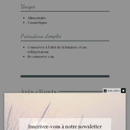
Usages
Alimentaire
Cosmétique
Précautions d'emploi
Conserver à l'abri de la lumière et au
réfrigérateur.
Se conserve 1 an.
Avis clients
Ne plus afficher
AVIS À PROPOS DU PRODUIT
Inscrivez-vous à notre newsletter