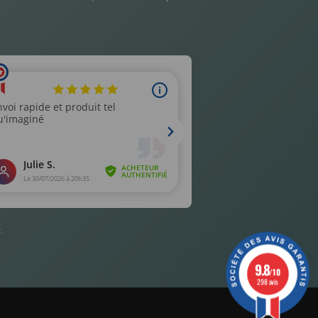
r
.
9.8
/10
298 avis