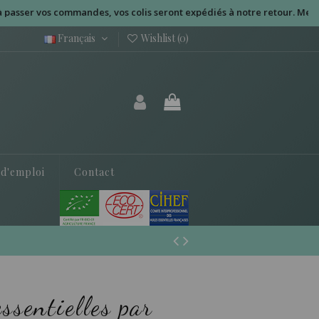
s commandes, vos colis seront expédiés à notre retour. Merci pour vot
Français
Wishlist (
0
)
 d'emploi
Contact
ssentielles par