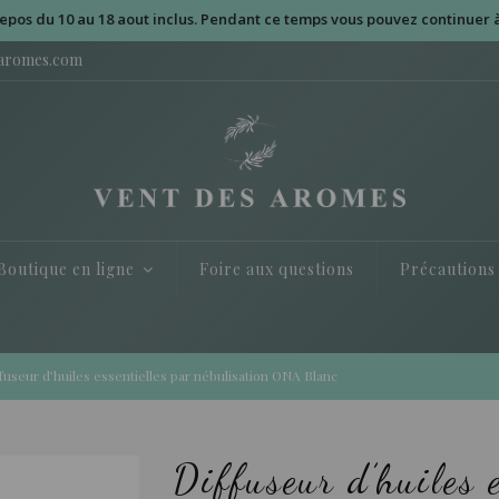
au 18 aout inclus. Pendant ce temps vous pouvez continuer à passer vo
saromes.com
Boutique en ligne
Foire aux questions
Précautions
fuseur d’huiles essentielles par nébulisation ONA Blanc
Diffuseur d’huiles e