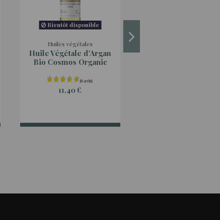
Bientôt disponible
Huiles végétales
Hydrolats du domaine
Huile Végétale d'Argan
Hydrolat de Carot
Bio Cosmos Organic
Sauvage bio
11,40 €
4,90 €