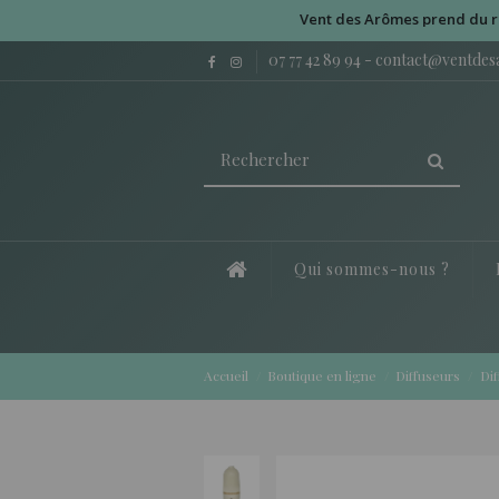
Vent des Arômes prend du repos du 10 
07 77 42 89 94
-
contact@ventde
Qui sommes-nous ?
Accueil
Boutique en ligne
Diffuseurs
Dif