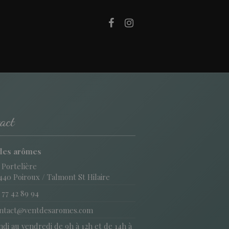
act
des arômes
 Portelière
440 Poiroux / Talmont St Hilaire
 77 42 89 94
ntact@ventdesaromes.com
di au vendredi de 9h à 12h et de 14h à