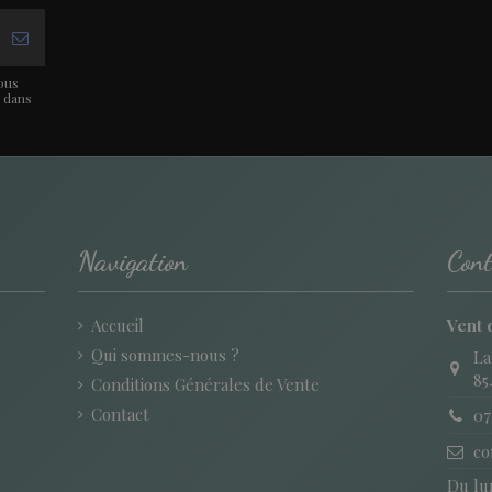
ous
t dans
Navigation
Cont
Accueil
Vent 
Qui sommes-nous ?
La
85
Conditions Générales de Vente
Contact
07
co
Du lun