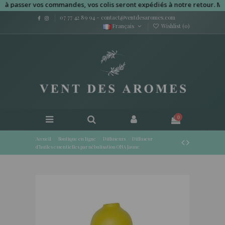
passer vos commandes, vos colis seront expédiés à notre retour. Merci
07 77 42 89 94
-
contact@ventdesaromes.com
Français
Wishlist (
0
)
0
Accueil
Boutique en ligne
Diffuseurs
Diffuseur
d’huiles essentielles par nébulisation ONA Jaune