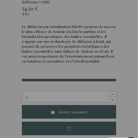
Référence
OHEJ
74,50 €
TTC
Le diffuseur par nébulisation EKOBO propose le moyen
le plus efficace de fournir à la fois le parfum et les
bienfaits thérapeutiques des huiles essentielles. Il
s’appuie sur une technologie de diffusion à froid, qui
permet de préserver les propriétés bénéfiques des
huiles essentielles sans utiliser de chaleur ou d’eau.
Il
est aussi respectueux de l'environnement puisqu'il est
en bambou et en matière 100% biodégradable.
Ajouter au panier