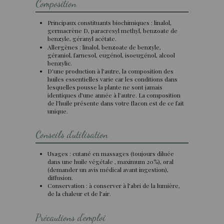
Composition
Principaux constituants biochimiques : linalol,
germacrène D, paracresyl methyl, benzoate de
benzyle, géranyl acétate.
Allergènes : linalol, benzoate de benzyle,
géraniol, farnesol, eugénol, isoeugénol, alcool
benzylic.
D’une production à l’autre, la composition des
huiles essentielles varie car les conditions dans
lesquelles pousse la plante ne sont jamais
identiques d’une année à l’autre. La composition
de l’huile présente dans votre flacon est de ce fait
unique.
Conseils d'utilisation
Usages : cutané en massages (toujours diluée
dans une huile végétale , maximum 20%), oral
(demander un avis médical avant ingestion),
diffusion.
Conservation : à conserver à l’abri de la lumière,
de la chaleur et de l’air.
Précautions d'emploi