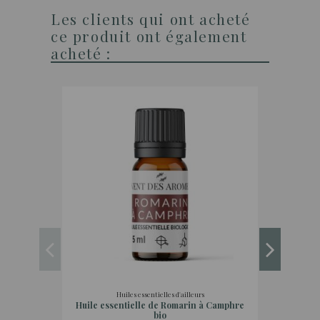
Les clients qui ont acheté
ce produit ont également
acheté :
Huiles essentielles d'ailleurs
Huile essentielle de Romarin à Camphre
Huile
bio