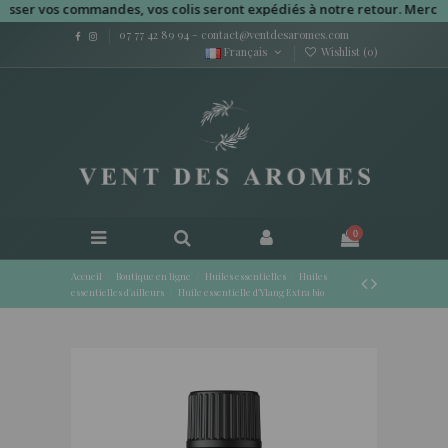
 vos commandes, vos colis seront expédiés à notre retour. Merci pour 
07 77 42 89 94
-
contact@ventdesaromes.com
Français
Wishlist (
0
)
0
Accueil
Boutique en ligne
Huiles essentielles
Huiles
essentielles d'ailleurs
Huile essentielle d'Ylang Extra bio