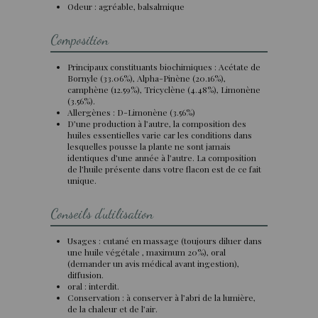
Odeur : agréable, balsalmique
Composition
Principaux constituants biochimiques : Acétate de
Bornyle (33.06%), Alpha-Pinène (20.16%),
camphène (12.59%), Tricyclène (4.48%), Limonène
(3.56%).
Allergènes : D-Limonène (3.56%)
D’une production à l’autre, la composition des
huiles essentielles varie car les conditions dans
lesquelles pousse la plante ne sont jamais
identiques d’une année à l’autre. La composition
de l’huile présente dans votre flacon est de ce fait
unique.
Conseils d'utilisation
Usages : cutané en massage (toujours diluer dans
une huile végétale , maximum 20%), oral
(demander un avis médical avant ingestion),
diffusion.
oral : interdit.
Conservation : à conserver à l’abri de la lumière,
de la chaleur et de l’air.