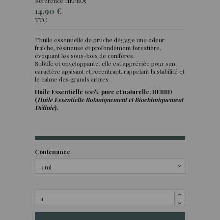
Référence
HEPRU5
14,90 €
TTC
L’huile essentielle de pruche dégage une odeur
fraîche, résineuse et profondément forestière,
(1 avis)
évoquant les sous-bois de conifères.
Subtile et enveloppante, elle est appréciée pour son
caractère apaisant et recentrant, rappelant la stabilité et
le calme des grands arbres.
Huile Essentielle 100% pure et naturelle, HEBBD
(
Huile Essentielle Botaniquement et Biochimiquement
Définie
).
Contenance