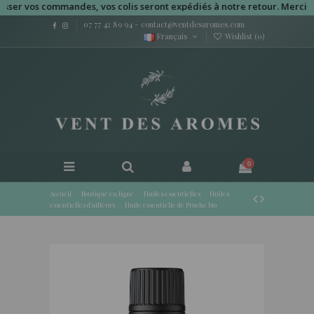
 vos commandes, vos colis seront expédiés à notre retour. Merci pour 
07 77 42 89 94
-
contact@ventdesaromes.com
Français
Wishlist (
0
)
0
Accueil
Boutique en ligne
Huiles essentielles
Huiles
essentielles d'ailleurs
Huile essentielle de Pruche bio