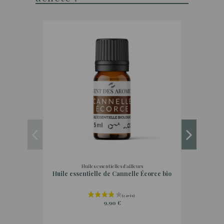
Huiles essentielles d'ailleurs
Huile essentielle de Cannelle Écorce bio
Huile e
9,90 €