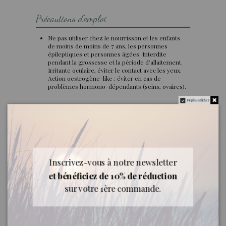
Précautions d'emploi
Ne pas utiliser chez le nourrisson et les enfants
de moins de moins de 7 ans, les personnes
épileptiques et personnes âgées. Interdite
pendant la grossesse et la période d’allaitement.
Irritante oculaire, éviter le contact avec les yeux.
Action oestrogène-like : éviter en cas de
problèmes hormono-dépendants (seins, ovaires).
Ne plus afficher
Qualité
Engagement : huile essentielle biologique, 100 %
pure et naturelle origine France, contenant tous
les composants aromatiques de la plante.
Inscrivez-vous à notre newsletter
et bénéficiez de 10% de réduction
sur votre 1ère commande.
Documents joints
Fiche Découverte