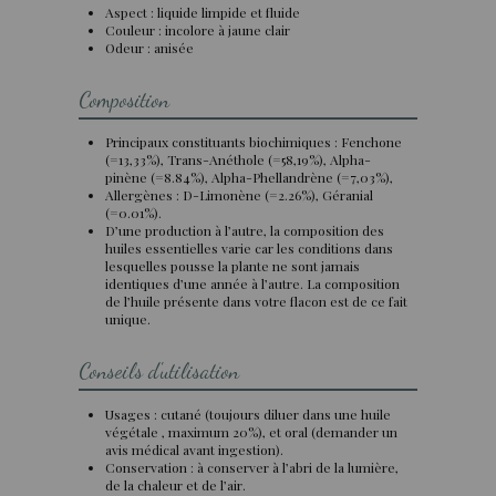
Aspect : liquide limpide et fluide
Couleur : incolore à jaune clair
Odeur : anisée
Composition
Principaux constituants biochimiques : Fenchone
(=13,33%), Trans-Anéthole (=58,19%), Alpha-
pinène (=8.84%), Alpha-Phellandrène (=7,03%),
Allergènes : D-Limonène (=2.26%), Géranial
(=0.01%).
D’une production à l’autre, la composition des
huiles essentielles varie car les conditions dans
lesquelles pousse la plante ne sont jamais
identiques d’une année à l’autre. La composition
de l’huile présente dans votre flacon est de ce fait
unique.
Conseils d'utilisation
Usages : cutané (toujours diluer dans une huile
végétale , maximum 20%), et oral (demander un
avis médical avant ingestion).
Conservation : à conserver à l’abri de la lumière,
de la chaleur et de l’air.