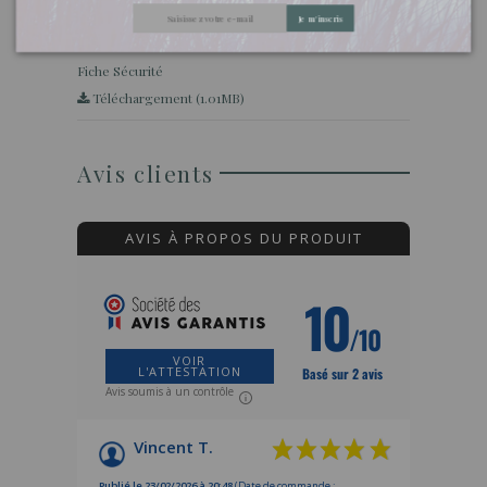
Je m'inscris
Téléchargement (1.01MB)
Fiche Sécurité
Téléchargement (1.01MB)
Avis clients
AVIS À PROPOS DU PRODUIT
10
/10
VOIR
L'ATTESTATION
Basé sur 2 avis
Avis soumis à un contrôle
Vincent T.
Publié le 23/02/2026 à 20:48
(Date de commande :