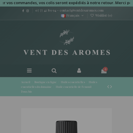
os commandes, vos colis seront expédiés à notre retour. Merci pour vot
07 77 42 89 94
-
contact@ventdesaromes.com
Français
Wishlist (
0
)
0
Accueil
Boutique en ligne
Huiles essentielles
Huiles
essentielles du domaine
Huile essentielle de Fenouil
Doux bio