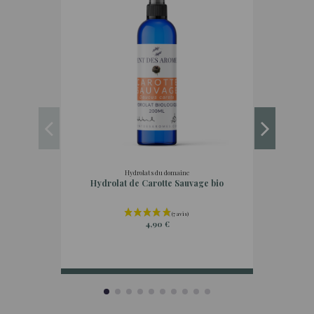
Hydrolats du domaine
Hydrolat de Carotte Sauvage bio
Hu
4,90 €