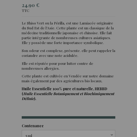
24,90 €
TTC
Le Shiso Vert ou la Périlla, est une Lamiacée originaire
du Sud Est de l'Asie. Cette plante est un classique de la
(4 avis)
médecine traditionnelle japonaise et chinoise. Elle fait
partie intégrante de nombreuses cultures asiatiques.
Elle y possède une forte importance symbolique.
Son odeur est complexe, présente. elle peut rappeler la
coriandre avec une note acidulée.
Elle est réputée pour
pour lutter contre de
nombreuses allergies.
Cette plante est cultivée en Vendée sur notre domaine
mais également par des agricultures bio locaux.
Huile Essentielle 100% pure et naturelle, HEBBD
(
Huile Essentielle Botaniquement et Biochimiquement
Définie
).
Contenance