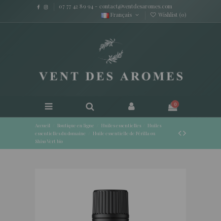
07 77 42 89 94
-
contact@ventdesaromes.com
Français
Wishlist (
0
)
0
Accueil
Boutique en ligne
Huiles essentielles
Huiles
essentielles du domaine
Huile essentielle de Périlla ou
Shiso Vert bio