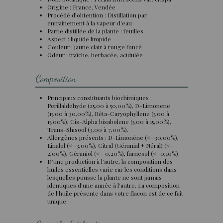
Origine : France, Vendée
Procédé d’obtention : Distillation par
entraînement à la vapeur d'eau
Partie distillée de la plante : feuilles
Aspect : liquide limpide
Couleur : jaune clair à rouge foncé
Odeur : fraîche, herbacée, acidulée
Composition
Principaux constituants biochimiques :
Perillaldehyde (25,00 à 50,00%), D-Limonene
(15,00 à 30,00%), Béta-Caryophyllene (5,00 à
15,00%), Cis-Alpha bisabolene (5,00 à 15,00%),
Trans-Shisool (3,00 à 7,00%).
Allergènes présents : D-Limonène (<=30,00%),
Linalol (<=3,00%), Citral (Géranial + Néral) (<=
2,00%), Géraniol (<= 0,20%), farnesol (<=0,10%).
D’une production à l’autre, la composition des
huiles essentielles varie car les conditions dans
lesquelles pousse la plante ne sont jamais
identiques d’une année à l’autre. La composition
de l’huile présente dans votre flacon est de ce fait
unique.