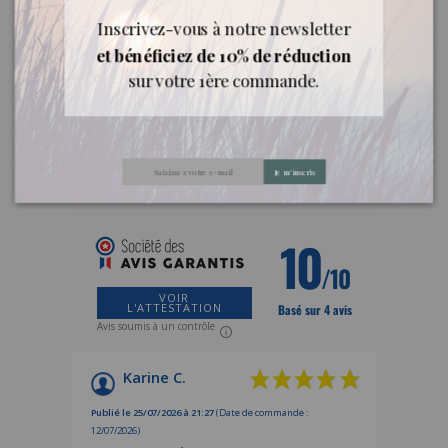
les composants aromatiques de la plante.
Inscrivez-vous à notre newsletter
et bénéficiez de 10% de réduction
sur votre 1ère commande.
Avis clients
Je m'inscris
AVIS À PROPOS DU PRODUIT
10
/10
VOIR
L'ATTESTATION
Basé sur 4 avis
Avis soumis à un contrôle
Karine C.
Publié le 25/07/2026 à 21:27
(Date de commande :
12/07/2026)