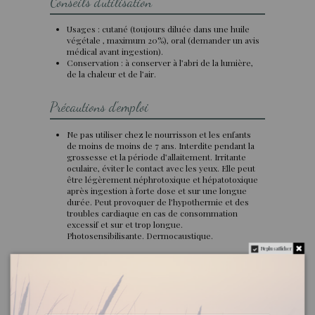
Conseils d'utilisation
Usages : cutané (toujours diluée dans une huile
végétale , maximum 20%), oral (demander un avis
médical avant ingestion).
Conservation : à conserver à l’abri de la lumière,
de la chaleur et de l’air.
Précautions d'emploi
Ne pas utiliser chez le nourrisson et les enfants
de moins de moins de 7 ans. Interdite pendant la
grossesse et la période d’allaitement. Irritante
oculaire, éviter le contact avec les yeux. Elle peut
être légèrement néphrotoxique et hépatotoxique
après ingestion à forte dose et sur une longue
durée. Peut provoquer de l’hypothermie et des
troubles cardiaque en cas de consommation
excessif et sur et trop longue.
Photosensibilisante. Dermocaustique.
Ne plus afficher
Qualité
Engagement : huile essentielle biologique, 100 %
pure et naturelle origine France, contenant tous