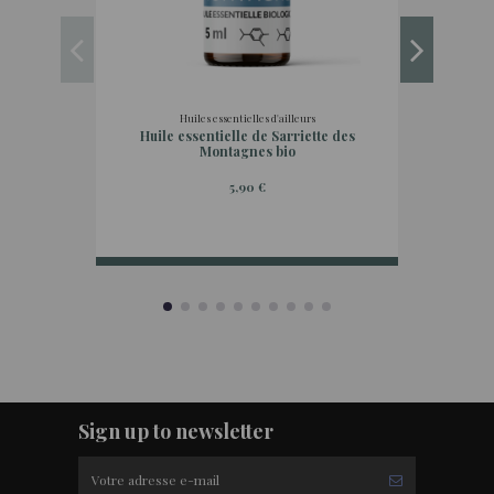
Huiles essentielles d'ailleurs
Huile essentielle de Sarriette des
Hui
Montagnes bio
5,90 €
Sign up to newsletter