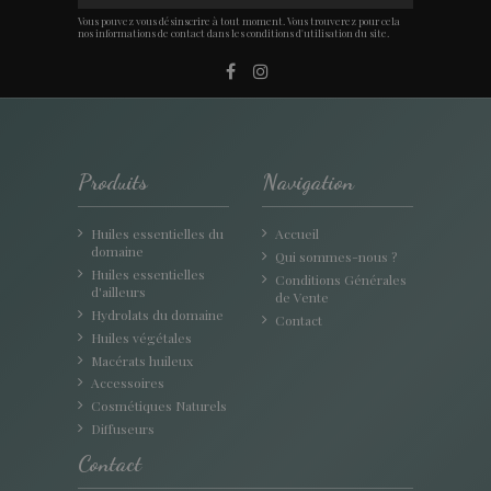
Vous pouvez vous désinscrire à tout moment. Vous trouverez pour cela
nos informations de contact dans les conditions d'utilisation du site.
Produits
Navigation
Huiles essentielles du
Accueil
domaine
Qui sommes-nous ?
Huiles essentielles
Conditions Générales
d'ailleurs
de Vente
Hydrolats du domaine
Contact
Huiles végétales
Macérats huileux
Accessoires
Cosmétiques Naturels
Diffuseurs
Contact