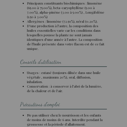
Principaux constituants biochimiques : limonène
(65.00 à 75.00%), beta-caryophyllène (5.00 à
7.00%), alpha-pinène (3.00 à 5.00%) , Longifolène
(1.50 à 3.00%)
Allergènes : limonène (72.59%), néral (0.20%).
D’une production à l’autre, la composition des
huiles essentielles varie car les conditions dans
lesquelles pousse la plante ne sont jamais
identiques d’une année à l’autre. La composition
de l’huile présente dans votre flacon est de ce fait
unique.
Conseils d'utilisation
Usages : cutané (toujours diluée dans une huile
végétale , maximum 20%), oral, diffusion,
inhalation.
Conservation : à conserver à l’abri de la lumière,
de la chaleur et de l’air.
Précautions d'emploi
Ne pas utiliser chez le nourrisson et les enfants
de moins de moins de 6 ans. Interdite pendant la
grossesse et la période d’allaitement.