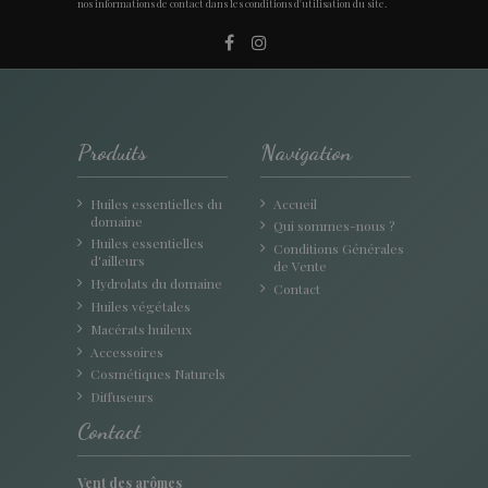
nos informations de contact dans les conditions d'utilisation du site.
Produits
Navigation
Huiles essentielles du
Accueil
domaine
Qui sommes-nous ?
Huiles essentielles
Conditions Générales
d'ailleurs
de Vente
Hydrolats du domaine
Contact
Huiles végétales
Macérats huileux
Accessoires
Cosmétiques Naturels
Diffuseurs
Contact
Vent des arômes