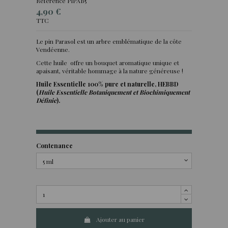
Référence
PIPAB5
4,90 €
TTC
Le pin Parasol est un arbre emblématique de la côte
Vendéenne.
(2 avis)
Cette huile offre un bouquet aromatique unique et
apaisant, véritable hommage à la nature généreuse !
Huile Essentielle 100% pure et naturelle, HEBBD
(
Huile Essentielle Botaniquement et Biochimiquement
Définie
).
Contenance
Ajouter au panier