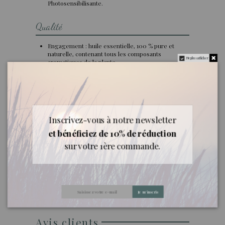
Photosensibilisante.
Qualité
Engagement : huile essentielle, 100 % pure et
naturelle, contenant tous les composants
Ne plus afficher
aromatiques de la plante.
Inscrivez-vous à notre newsletter
Documents joints
et bénéficiez de 10% de réduction
Fiche Découverte
sur votre 1ère commande.
Téléchargement (1.01MB)
Fiche Sécurité
Téléchargement (1.01MB)
Je m'inscris
Avis clients