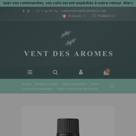
r vos commandes, vos colis seront expédiés à notre retour. Merci pour
07 77 42 89 94
-
contact@ventdesaromes.com
Français
Wishlist (
0
)
0
Accueil
Boutique en ligne
Huiles essentielles
Huiles
essentielles du domaine
Huile essentielle de Pin Parasol