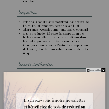
camphré
Composition
Principaux constituants biochimiques : acétate de
linalyl, linalol, camphre, cétone, lavandulol
Allergènes : géraniol, limonène, linalol, coumaril.
D’une production à l’autre, la composition des
huiles essentielles varie car les conditions dans
lesquelles pousse la plante ne sont jamais
identiques d’une année à l’autre. La composition
de l’huile présente dans votre flacon est de ce fait
unique.
Conseils d'utilisation
Ne plus afficher
Usages : cutané en massages (toujours dilué
dans une huile végétale , maximum 20%),
diffusion.
Conservation : à conserver à l’abri de la lumière,
de la chaleur et de l’air.
Inscrivez-vous à notre newsletter
Précautions d'emploi
et bénéficiez de 10% de réduction