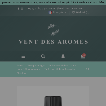
ser vos commandes, vos colis seront expédiés à notre retour. Merci po
07 77 42 89 94
-
contact@ventdesaromes.com
Français
Wishlist (
0
)
0
Accueil
Boutique en ligne
Huiles essentielles
Huiles
essentielles du domaine
Huile essentielle de Lavandin
Abrial bio