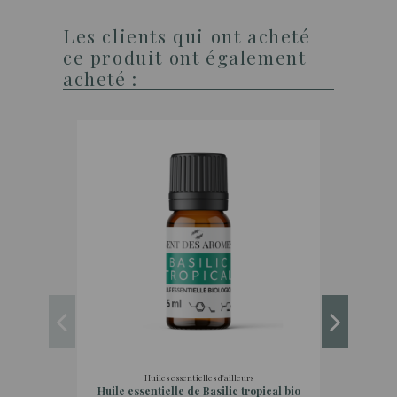
Les clients qui ont acheté
ce produit ont également
acheté :
Huiles essentielles d'ailleurs
Huile essentielle de Basilic tropical bio
H