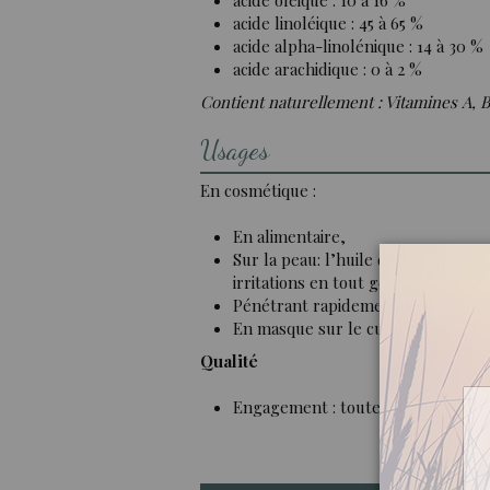
acide oléique : 10 à 16 %
acide linoléique : 45 à 65 %
acide alpha-linolénique : 14 à 30 %
acide arachidique : 0 à 2 %
Contient naturellement : Vitamines A, B1
Usages
En cosmétique :
En alimentaire,
Sur la peau: l’huile de chanvre ren
irritations en tout genre. Riche en
Pénétrant rapidement sans film gr
En masque sur le cuir chevelu, elle
Qualité
Engagement : toutes nos huiles pr