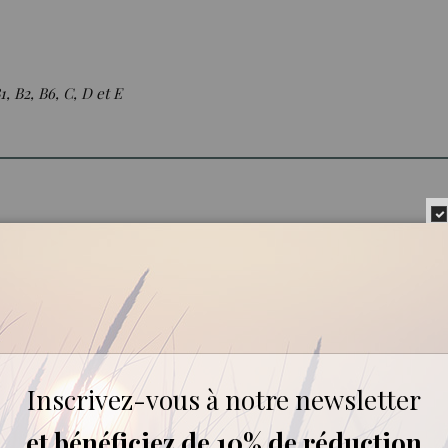
, B2, B6, C, D et E
force l’élasticité, la souplesse et l’hydratation de la peau. Régéné
 anti-oxydants, vitamines A, E et C, c’est un excellent soin contre l
as, cette
huile "sèche"
est très appréciée pour les massages.
 protège et nourri les cheveux secs, ternes et sensibilisés.
oduites sont rigoureusement sélectionnées pour leur qualité.
Inscrivez-vous à notre newsletter
et bénéficiez de 10% de réduction