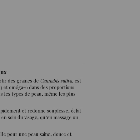
s)
aux
artir des graines de
Cannabis sativa
, est
-3 et oméga-6 dans des proportions
tous les types de peau, même les plus
apidement et redonne souplesse, éclat
ien en soin du visage, qu’en massage ou
lle pour une peau saine, douce et