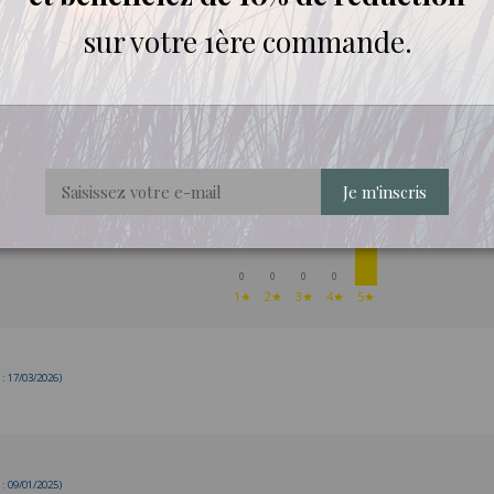
sur votre 1ère commande.
AVIS À PROPOS DU PRODUIT
8
Je m'inscris
0
0
0
0
1★
2★
3★
4★
5★
 17/03/2026)
 09/01/2025)