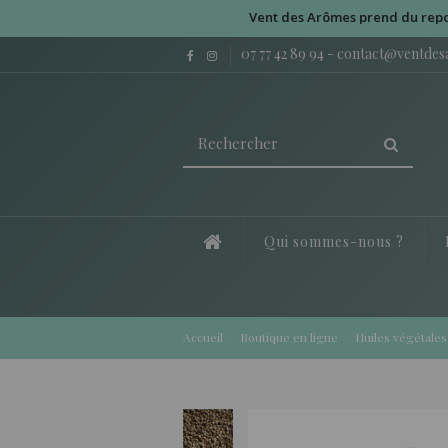
Vent des Arômes prend du repos du 
07 77 42 89 94
-
contact@ventde
Qui sommes-nous ?
Accueil
Boutique en ligne
Huiles végétales