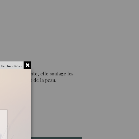
Ne plus afficher
rante, cicatrisante, elle soulage les
e vieillissement de la peau.