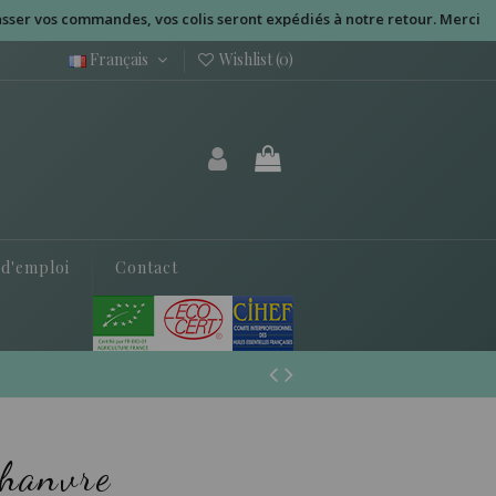
 vos commandes, vos colis seront expédiés à notre retour. Merci pour 
Français
Wishlist (
0
)
 d'emploi
Contact
Chanvre