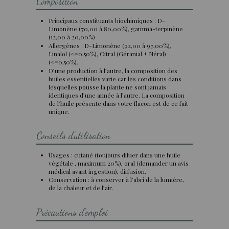
Composition
Principaux constituants biochimiques : D-
Limonène (70,00 à 80,00%), gamma-terpinène
(12,00 à 20,00%)
Allergènes : D-Limonène (92,00 à 97,00%),
Linalol (<=0,50%), Citral (Géranial + Néral)
(<=0,50%).
D’une production à l’autre, la composition des
huiles essentielles varie car les conditions dans
lesquelles pousse la plante ne sont jamais
identiques d’une année à l’autre. La composition
de l’huile présente dans votre flacon est de ce fait
unique.
Conseils d'utilisation
Usages : cutané (toujours diluer dans une huile
végétale , maximum 20%), oral (demander un avis
médical avant ingestion), diffusion.
Conservation : à conserver à l’abri de la lumière,
de la chaleur et de l’air.
Précautions d'emploi