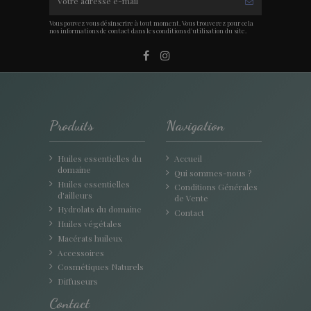
Vous pouvez vous désinscrire à tout moment. Vous trouverez pour cela
nos informations de contact dans les conditions d'utilisation du site.
Produits
Navigation
Huiles essentielles du
Accueil
domaine
Qui sommes-nous ?
Huiles essentielles
Conditions Générales
d'ailleurs
de Vente
Hydrolats du domaine
Contact
Huiles végétales
Macérats huileux
Accessoires
Cosmétiques Naturels
Diffuseurs
Contact