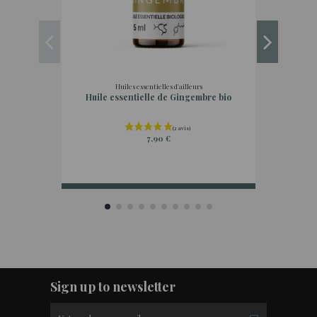
Huiles essentielles d'ailleurs
Huile essentielle de Gingembre bio
Hydr
7,90 €
Sign up to newsletter