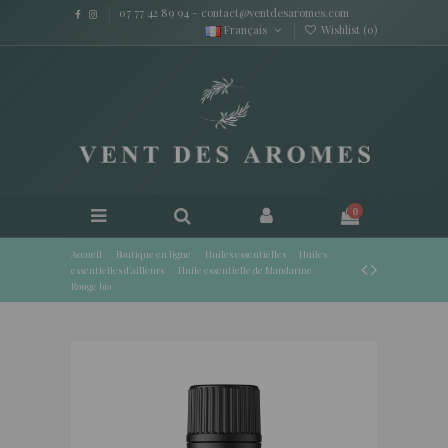
07 77 42 89 94
-
contact@ventdesaromes.com
Français
Wishlist (
0
)
0
Accueil
Boutique en ligne
Huiles essentielles
Huiles
essentielles d'ailleurs
Huile essentielle de Mandarine
Rouge bio