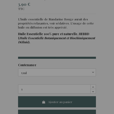
3,90 €
TTC
L'huile essentielle de Mandarine Rouge aurait des
propriétés relaxantes, voir sédatives. L'usage de cette
(3 avis)
huile en diffusion est très apprécié.
Huile Essentielle 100% pure et naturelle, HEBBD
(
Huile Essentielle Botaniquement et Biochimiquement
Définie
).
Contenance
Ajouter au panier