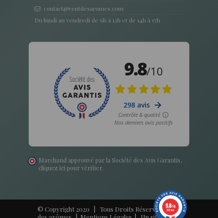
contact@ventdesaromes.com
Du lundi au vendredi de 9h à 12h et de 14h à 17h
Marchand approuvé par la Société des Avis Garantis,
cliquez ici pour vérifier
.
9.8
/10
© Copyright 2020 | Tous Droits Réservés - Vent
298 avis
des arômes |
Mentions Légales
| Un site
Harko