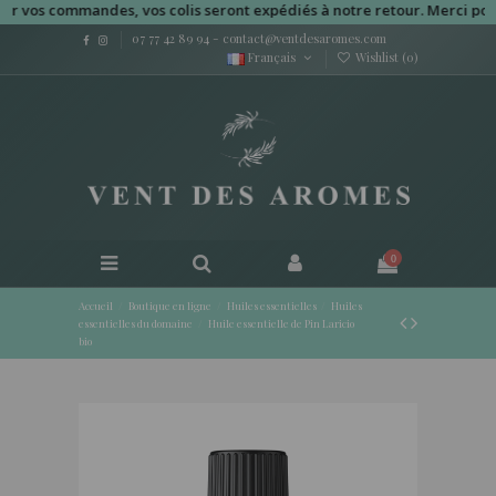
s commandes, vos colis seront expédiés à notre retour. Merci pour vot
07 77 42 89 94
-
contact@ventdesaromes.com
Français
Wishlist (
0
)
0
Accueil
Boutique en ligne
Huiles essentielles
Huiles
essentielles du domaine
Huile essentielle de Pin Laricio
bio