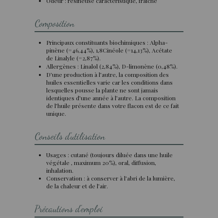
Odeur : résineuse caractéristique, fraîche
Composition
Principaux constituants biochimiques : Alpha-
pinène (=46,44%), 1,8Cinéole (=14,13%), Acétate
de Linalyle (=2,87%).
Allergènes : Linalol (2,84%), D-limonène (0,48%).
D’une production à l’autre, la composition des
huiles essentielles varie car les conditions dans
lesquelles pousse la plante ne sont jamais
identiques d’une année à l’autre. La composition
de l’huile présente dans votre flacon est de ce fait
unique.
Conseils d'utilisation
Usages : cutané (toujours diluée dans une huile
végétale , maximum 20%), oral, diffusion,
inhalation.
Conservation : à conserver à l’abri de la lumière,
de la chaleur et de l’air.
Précautions d'emploi