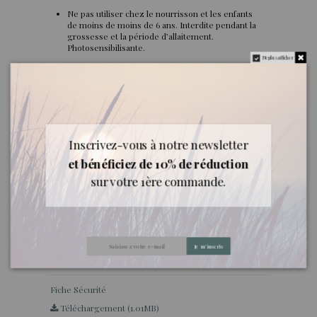
Ne pas utiliser chez le nourrisson et les enfants
de moins de moins de 6 ans. Interdite pendant la
grossesse et la période d’allaitement.
Photosensibilisante.
Ne plus afficher
Qualité
Engagement : huile essentielle biologique, 100 %
pure et naturelle origine France, contenant tous
les composants aromatiques de la plante.
Inscrivez-vous à notre newsletter
et bénéficiez de 10% de réduction
sur votre 1ère commande.
Documents joints
Fiche Découverte
Je m'inscris
Téléchargement (1.01MB)
Fiche Sécurité
Téléchargement (1.01MB)