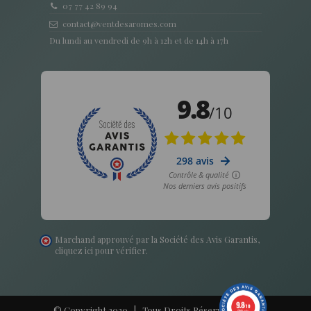
07 77 42 89 94
contact@ventdesaromes.com
Du lundi au vendredi de 9h à 12h et de 14h à 17h
Marchand approuvé par la Société des Avis Garantis,
cliquez ici pour vérifier
.
9.8
/10
© Copyright 2020 | Tous Droits Réservés - Vent