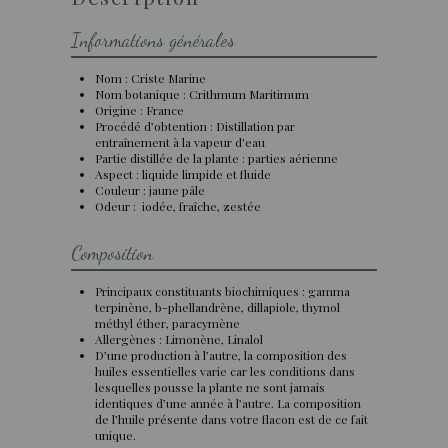
Informations générales
Nom : Criste Marine
Nom botanique : Crithmum Maritimum
Origine : France
Procédé d’obtention : Distillation par
entraînement à la vapeur d'eau
Partie distillée de la plante : parties aérienne
Aspect : liquide limpide et fluide
Couleur : jaune pâle
Odeur : iodée, fraîche, zestée
Composition
Principaux constituants biochimiques : gamma
terpinène, b-phellandrène, dillapiole, thymol
méthyl éther, paracymène
Allergènes : Limonène, Linalol
D’une production à l’autre, la composition des
huiles essentielles varie car les conditions dans
lesquelles pousse la plante ne sont jamais
identiques d’une année à l’autre. La composition
de l’huile présente dans votre flacon est de ce fait
unique.