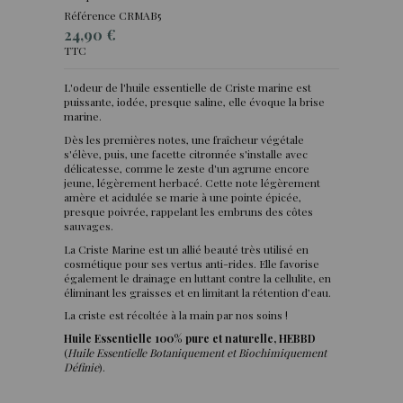
Référence
CRMAB5
24,90 €
TTC
L'odeur de l'huile essentielle de Criste marine est
puissante, iodée, presque saline, elle évoque la brise
(2 avis)
marine.
Dès les premières notes, une fraîcheur végétale
s'élève, puis, une facette citronnée s'installe avec
délicatesse, comme le zeste d'un agrume encore
jeune, légèrement herbacé. Cette note légèrement
amère et acidulée se marie à une pointe épicée,
presque poivrée, rappelant les embruns des côtes
sauvages.
La Criste Marine est un allié beauté très utilisé en
cosmétique pour ses vertus anti-rides. Elle favorise
également le drainage en luttant contre la cellulite, en
éliminant les graisses et en limitant la rétention d’eau.
La criste est récoltée à la main par nos soins !
Huile Essentielle 100% pure et naturelle, HEBBD
(
Huile Essentielle Botaniquement et Biochimiquement
Définie
).