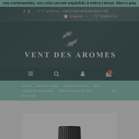
 commandes, vos colis seront expédiés à notre retour. Merci pour votr
07 77 42 89 94
-
contact@ventdesaromes.com
Français
Wishlist (
0
)
0
Accueil
Boutique en ligne
Huiles essentielles
Huiles
essentielles du domaine
Huile essentielle de Criste
Marine bio